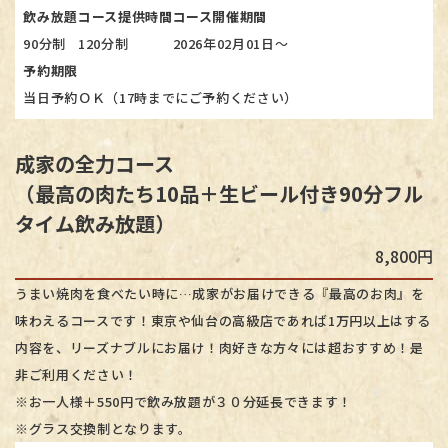
飲み放題
コース提供時間
コース開催期間
90分制
120分制
2026年02月01日～
予約期限
当日予約ＯＫ（17時までにご予約ください）
成家の全力コース
​​​​​​​（最高の肉たち10品＋生ビール付き90分フル
タイム飲み放題）
8,800円
うまい焼肉を食べたい時に…成家がお届けできる『最高のお肉』を
味わえるコースです！東京や仙台の高級店であれば1万円以上はする
内容を、リーズナブルにお届け！肉好きな方々には超おすすめ！是
非ご利用ください！
※お一人様＋550円で飲み放題が３０分延長できます！
​​​​​​​※グラス交換制となります。