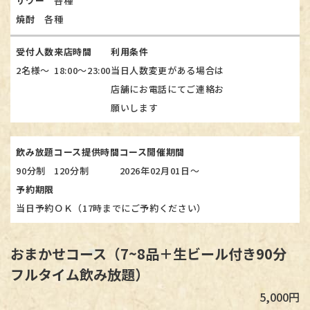
サワー
各種
焼酎
各種
受付人数
来店時間
利用条件
2名様～
18:00～23:00
当日人数変更がある場合は
店舗にお電話にてご連絡お
願いします
飲み放題
コース提供時間
コース開催期間
90分制
120分制
2026年02月01日～
予約期限
当日予約ＯＫ（17時までにご予約ください）
おまかせコース（7~8品＋生ビール付き90分
フルタイム飲み放題）
5,000円