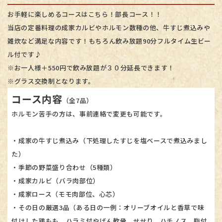
お手軽に楽しめるコースはこちら！部長コース！！
当店の定番料理の成家カルビやホルモン数種の他、牛すじ煮込みや
雑炊など満足な内容です！もちろん飲み放題90分フルタイム生ビー
ル付です♪
※お一人様＋550円で飲み放題が３０分延長できます！
※グラス交換制となります。
コース内容
（全7品）
ホルモン苦手の方は、事前連絡で変更も可能です。
・成家の牛すじ煮込み（下処理したすじを塩ベースで煮込みまし
た）
・季節の野菜盛り合わせ（5種類）
・成家カルビ（バラ肉部位）
・成家ロース（モモ肉部位、心芯）
・その日の厳選3品（ある日の一例：オリーブオイルと香草で味
付けした鶏もも、ハラミ付やげん軟骨、せせり、ハチノス、脂付