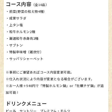
コース内容
（全10品）
・前菜(野菜の和え物4種）
・成家サラダ
・上タン塩
・和牛ホルモン2種
・厳選和牛赤身肉2種
・ザブトン
・特製辛味噌（雑炊付）
・サッパリシャーベット
※事前にご要望あればコース内容変更可能。
※仕入れ状況により内容が変更となる場合がございます。
※お一人様＋540円で「特製ホルモン鍋」or「牡蠣チゲ鍋」が追
加可能！​​​​​​​
ドリンクメニュー
ビール
サントリー プレミアム・モルツ​​​​​​​