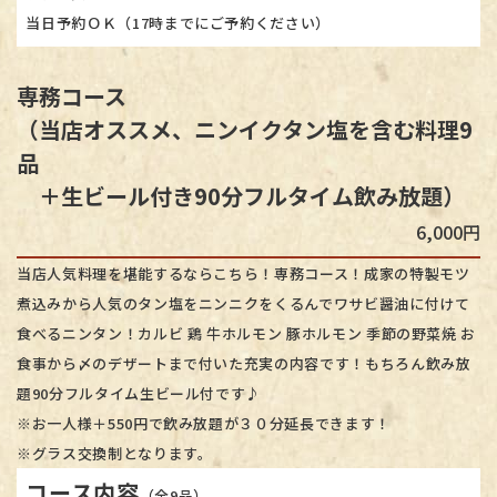
当日予約ＯＫ（17時までにご予約ください）
専務コース
（当店オススメ、ニンイクタン塩を含む料理9
品
＋生ビール付き90分フルタイム飲み放題）
6,000円
当店人気料理を堪能するならこちら！専務コース！成家の特製モツ
煮込みから人気のタン塩をニンニクをくるんでワサビ醤油に付けて
食べるニンタン！カルビ 鶏 牛ホルモン 豚ホルモン 季節の野菜焼 お
食事から〆のデザートまで付いた充実の内容です！もちろん飲み放
題90分フルタイム生ビール付です♪
※お一人様＋550円で飲み放題が３０分延長できます！
​​​​​​​※グラス交換制となります。
コース内容
（全9品）