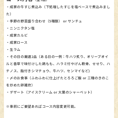
・成家の牛すじ煮込み（下処理したすじを塩ベースで煮込みまし
た）
・季節の野菜盛り合わせ（5種類） or サンチュ
・ニンニクタン塩
・成家カルビ
・成家ロース
・生ラム
・その日の厳選2品（ある日の一例：牛ハツ炙り、オリーブオイ
ルと香草で味付けした鶏もも、ハラミ付やげん軟骨、せせり、ハ
チノス、脂付きシマチョウ、牛ハツ、センマイなど)
・〆のお食事（ふわふわに仕上げたとろろご飯 or 三種のきのこ
を炒めた卵雑炊）
・デザート（アイスクリーム or 大葉のシャーベット）
※事前にご要望あればコース内容変更可能。